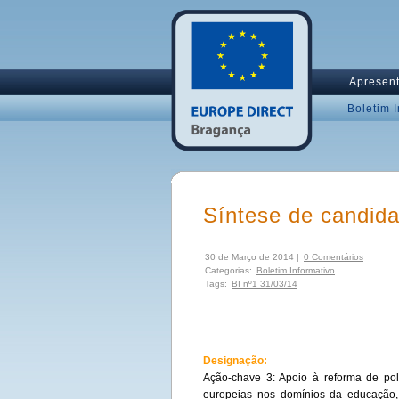
Apresen
Boletim 
Síntese de candida
30 de Março de 2014 |
0 Comentários
Categorias:
Boletim Informativo
Tags:
BI nº1 31/03/14
Designação:
Ação-chave 3: Apoio à reforma de polí
europeias nos domínios da educação,