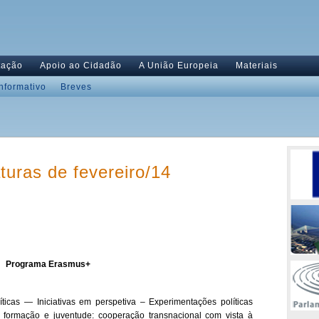
tação
Apoio ao Cidadão
A União Europeia
Materiais
Informativo
Breves
turas de fevereiro/14
Programa Erasmus+
ticas — Iniciativas em perspetiva – Experimentações políticas
 formação e juventude: cooperação transnacional com vista à