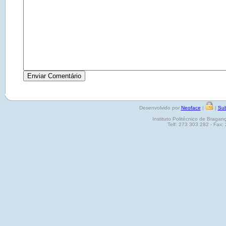
Desenvolvido por
Neoface
|
|
Sub
Instituto Politécnico de Brag
Telf: 273 303 282 - Fax: