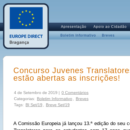
Apresentação
Apoio ao Cidadão
Boletim Informativo
Breves
Concurso Juvenes Translatore
estão abertas as inscrições!
4 de Setembro de 2019 |
0 Comentários
Categorias:
Boletim Informativo
,
Breves
Tags:
BI Set/19
,
Breve Set/19
A Comissão Europeia já lançou 13.ª edição do seu 