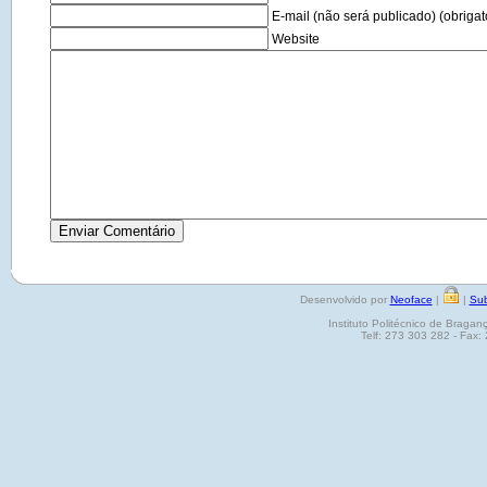
E-mail (não será publicado) (obrigat
Website
Desenvolvido por
Neoface
|
|
Sub
Instituto Politécnico de Brag
Telf: 273 303 282 - Fax: