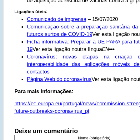
de aquisição acrescida de vacinas contra a grip
Ligações úteis:
Comunicado de imprensa
– 15/07/2020
Comunicação sobre a preparação sanitária da
futuros surtos de COVID-19
Ver esta ligação nou
Ficha informativa: Preparar a UE PARA para fu
19
Ver esta ligação noutra língua
EN
•••
Coronavírus: novas etapas na criação
interoperabilidade das aplicações móveis de
contactos
Página Web do coronavírus
Ver esta ligação nou
Para mais informações:
https://ec.europa.eu/portugal/news/commission-stre
future-outbreaks-coronavirus_pt
Deixe um comentário
Nome (obrigatório)