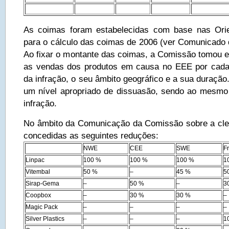
As coimas foram estabelecidas com base nas Ori
para o cálculo das coimas de 2006 (ver Comunicad
Ao fixar o montante das coimas, a Comissão tomou em
as vendas dos produtos em causa no EEE por cada
da infração, o seu âmbito geográfico e a sua duraçã
um nível apropriado de dissuasão, sendo ao mesmo
infração.
No âmbito da Comunicação da Comissão sobre a cle
concedidas as seguintes reduções:
NWE
CEE
SWE
F
Linpac
100 %
100 %
100 %
1
Vitembal
50 %
–
45 %
5
Sirap-Gema
–
50 %
–
3
Coopbox
–
30 %
30 %
–
Magic Pack
–
–
–
–
Silver Plastics
–
–
–
1