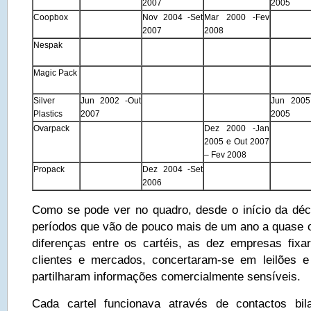
2007
2005
Coopbox
Nov 2004 -Set
Mar 2000 -Fev
2007
2008
Nespak
Magic Pack
Silver
Jun 2002 -Out
Jun 2005
Plastics
2007
2005
Ovarpack
Dez 2000 -Jan
2005 e Out 2007
– Fev 2008
Propack
Dez 2004 -Set
2006
Como se pode ver no quadro, desde o início da dé
períodos que vão de pouco mais de um ano a quase 
diferenças entre os cartéis, as dez empresas fixa
clientes e mercados, concertaram-se em leilões e
partilharam informações comercialmente sensíveis.
Cada cartel funcionava através de contactos bilat