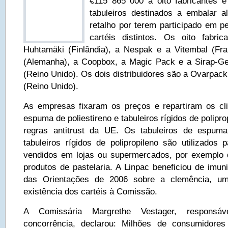
€115 865 000 a oito fabricantes e 
tabuleiros destinados a embalar a
retalho por terem participado em 
cartéis distintos. Os oito fabr
Huhtamäki (Finlândia), a Nespak e a Vitembal (Fran
(Alemanha), a Coopbox, a Magic Pack e a Sirap-Gem
(Reino Unido). Os dois distribuidores são a Ovarpack
(Reino Unido).
As empresas fixaram os preços e repartiram os cli
espuma de poliestireno e tabuleiros rígidos de polipr
regras antitrust da UE. Os tabuleiros de espuma
tabuleiros rígidos de polipropileno são utilizados 
vendidos em lojas ou supermercados, por exemplo q
produtos de pastelaria. A Linpac beneficiou de imun
das Orientações de 2006 sobre a clemência, u
existência dos cartéis à Comissão.
A Comissária Margrethe Vestager, responsáv
concorrência, declarou: Milhões de consumidores