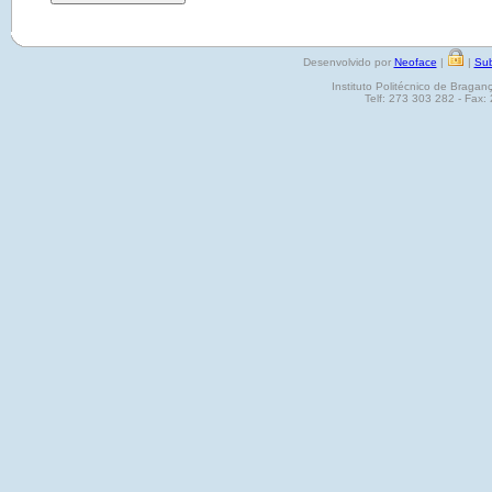
Desenvolvido por
Neoface
|
|
Sub
Instituto Politécnico de Brag
Telf: 273 303 282 - Fax: