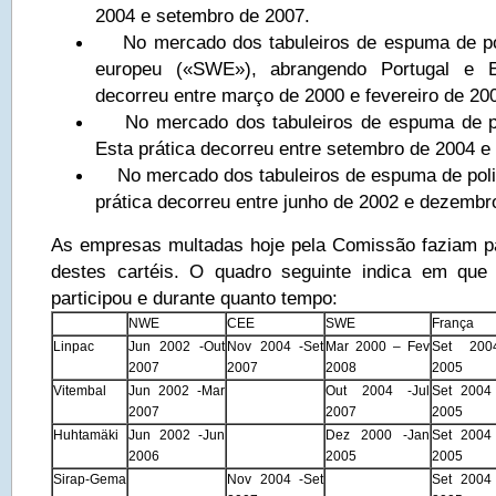
2004 e setembro de 2007.
No mercado dos tabuleiros de espuma de pol
europeu («SWE»), abrangendo Portugal e E
decorreu entre março de 2000 e fevereiro de 20
No mercado dos tabuleiros de espuma de po
Esta prática decorreu entre setembro de 2004 
No mercado dos tabuleiros de espuma de polies
prática decorreu entre junho de 2002 e dezembr
As empresas multadas hoje pela Comissão faziam p
destes cartéis. O quadro seguinte indica em que
participou e durante quanto tempo:
NWE
CEE
SWE
França
Linpac
Jun 2002 -Out
Nov 2004 -Set
Mar 2000 – Fev
Set 200
2007
2007
2008
2005
Vitembal
Jun 2002 -Mar
Out 2004 -Jul
Set 2004
2007
2007
2005
Huhtamäki
Jun 2002 -Jun
Dez 2000 -Jan
Set 2004
2006
2005
2005
Sirap-Gema
Nov 2004 -Set
Set 2004