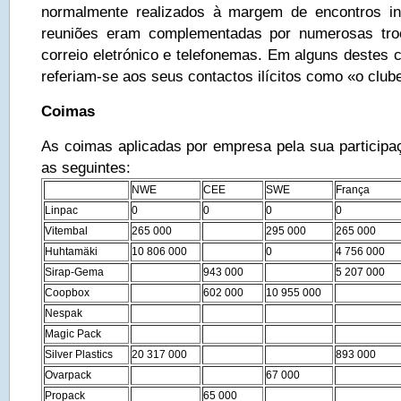
normalmente realizados à margem de encontros ind
reuniões eram complementadas por numerosas tr
correio eletrónico e telefonemas. Em alguns destes ca
referiam-se aos seus contactos ilícitos como «o club
Coimas
As coimas aplicadas por empresa pela sua participa
as seguintes:
NWE
CEE
SWE
França
Linpac
0
0
0
0
Vitembal
265 000
295 000
265 000
Huhtamäki
10 806 000
0
4 756 000
Sirap-Gema
943 000
5 207 000
Coopbox
602 000
10 955 000
Nespak
Magic Pack
Silver Plastics
20 317 000
893 000
Ovarpack
67 000
Propack
65 000