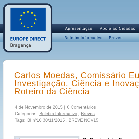
Apresentação
Apoio ao Cidadão
Boletim Informativo
Breves
Carlos Moedas, Comissário Eu
Investigação, Ciência e Inovaç
Roteiro da Ciência
4 de Novembro de 2015 |
0 Comentários
Categorias:
Boletim Informativo
,
Breves
Tags:
BI nº10 30/11/2015
,
BREVE NOV15