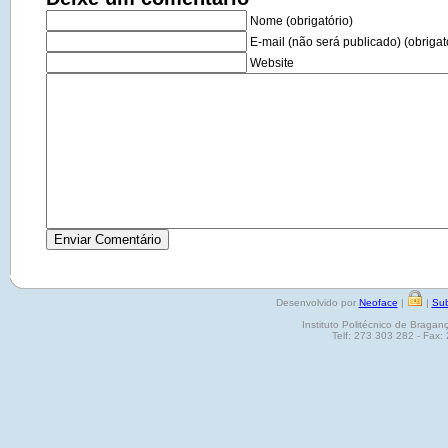
Nome (obrigatório)
E-mail (não será publicado) (obrigat
Website
Desenvolvido por
Neoface
|
|
Sub
Instituto Politécnico de Brag
Telf: 273 303 282 - Fax: