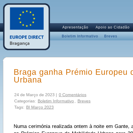
Apresentação
Apoio ao Cidadão
Boletim Informativo
Breves
Braga ganha Prémio Europeu d
Urbana
24 de Março de 2023 |
0 Comentários
Categorias:
Boletim Informativo
,
Breves
Tags:
BI Março 2023
Numa cerimónia realizada ontem à noite em Gante,