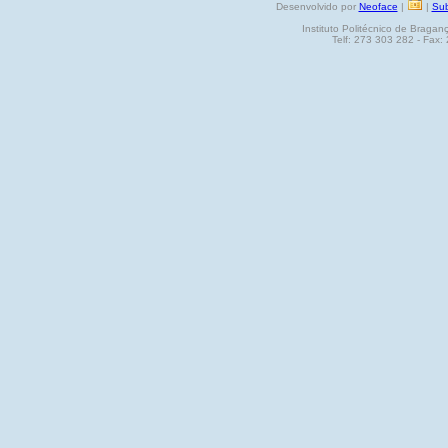
Desenvolvido por
Neoface
|
|
Sub
Instituto Politécnico de Brag
Telf: 273 303 282 - Fax: