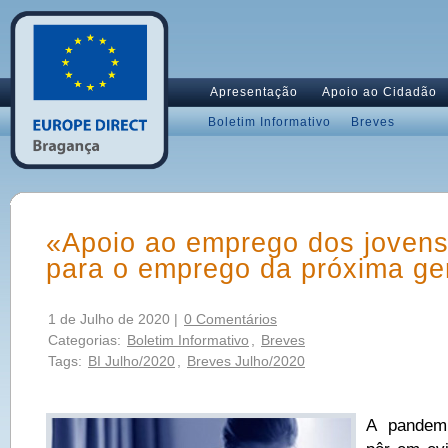
Apresentação
Apoio ao Cidadão
Boletim Informativo
Breves
«Apoio ao emprego dos jovens
para o emprego da próxima ge
1 de Julho de 2020 |
0 Comentários
Categorias:
Boletim Informativo
,
Breves
Tags:
BI Julho/2020
,
Breves Julho/2020
A pandem