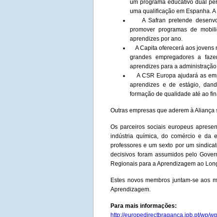
um programa educativo dual pe
uma qualificação em Espanha. A
A Safran pretende desenvolve
promover programas de mobili
aprendizes por ano.
A Capita oferecerá aos jovens m
grandes empregadores a faze
aprendizes para a administração 
A CSR Europa ajudará as empr
aprendizes e de estágio, dan
formação de qualidade até ao fin
Outras empresas que aderem à Aliança s
Os parceiros sociais europeus apresen
indústria química, do comércio e da 
professores e um sexto por um sindicat
decisivos foram assumidos pelo Gover
Regionais para a Aprendizagem ao Long
Estes novos membros juntam-se aos m
Aprendizagem.
Para mais informações:
http://europedirectbraganca.ipb.pt/wp/