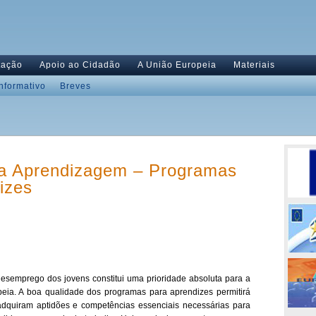
tação
Apoio ao Cidadão
A União Europeia
Materiais
Informativo
Breves
da Aprendizagem – Programas
izes
 desemprego dos jovens constitui uma prioridade absoluta para a
eia. A boa qualidade dos programas para aprendizes permitirá
adquiram aptidões e competências essenciais necessárias para