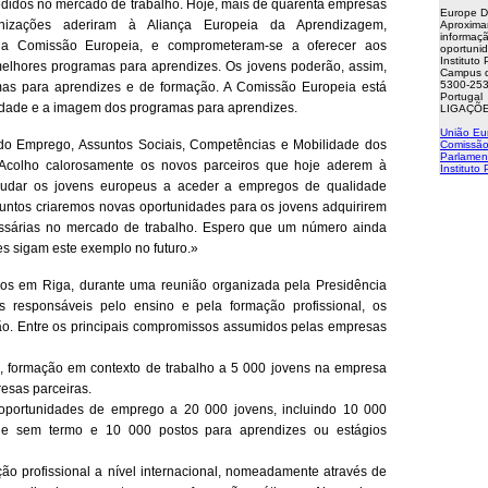
idos no mercado de trabalho. Hoje, mais de quarenta empresas
Europe D
nizações aderiram à Aliança Europeia da Aprendizagem,
Aproxima
informaçã
la Comissão Europeia, e comprometeram-se a oferecer aos
oportuni
Instituto
elhores programas para aprendizes. Os jovens poderão, assim,
Campus d
5300-253
mas para aprendizes e de formação. A Comissão Europeia está
Portugal
lidade e a imagem dos programas para aprendizes.
LIGAÇÕE
União Eu
do Emprego, Assuntos Sociais, Competências e Mobilidade dos
Comissão
Parlamen
 «Acolho calorosamente os novos parceiros que hoje aderem à
Instituto
judar os jovens europeus a aceder a empregos de qualidade
Juntos criaremos novas oportunidades para os jovens adquirirem
essárias no mercado de trabalho. Espero que um número ainda
s sigam este exemplo no futuro.»
os em Riga, durante uma reunião organizada pela Presidência
os responsáveis pelo ensino e pela formação profissional, os
ão. Entre os principais compromissos assumidos pelas empresas
 formação em contexto de trabalho a 5 000 jovens na empresa
esas parceiras.
portunidades de emprego a 20 000 jovens, incluindo 10 000
o e sem termo e 10 000 postos para aprendizes ou estágios
 profissional a nível internacional, nomeadamente através de