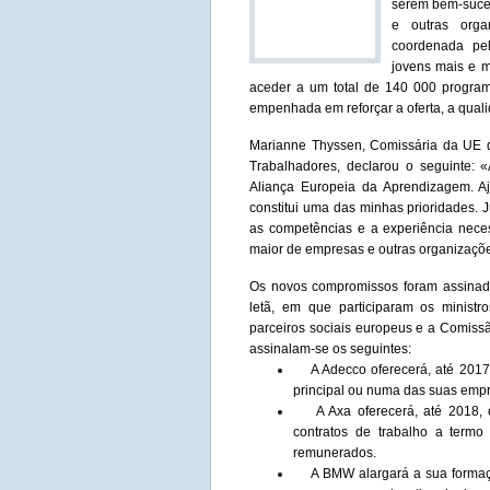
serem bem-suced
e outras orga
coordenada pe
jovens mais e m
aceder a um total de 140 000 progra
empenhada em reforçar a oferta, a qua
Marianne Thyssen, Comissária da UE 
Trabalhadores, declarou o seguinte:
Aliança Europeia da Aprendizagem. A
constitui uma das minhas prioridades. 
as competências e a experiência nec
maior de empresas e outras organizaçõe
Os novos compromissos foram assinad
letã, em que participaram os ministr
parceiros sociais europeus e a Comiss
assinalam-se os seguintes:
A Adecco oferecerá, até 2017,
principal ou numa das suas empr
A Axa oferecerá, até 2018, o
contratos de trabalho a term
remunerados.
A BMW alargará a sua formação