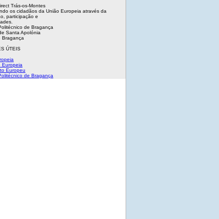
irect Trás-os-Montes
ndo os cidadãos da União Europeia através da
o, participação e
dades.
 Politécnico de Bragança
e Santa Apolónia
 Bragança
S ÚTEIS
ropeia
 Europeia
to Europeu
 Politécnico de Bragança