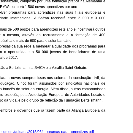
rsonalizado, composto por uma formação prática na Alemanha e
 BMW receberá 1 500 novos aprendizes por ano.
r programas para aprendizes nas suas filiais europeias e
dade internacional. A Safran receberá entre 2 000 e 3 000
ais de 500 postos para aprendizes este ano e incentivará outros
r o mesmo, através do recrutamento e a formação de 400
pública e mais de 600 para o setor bancário.
esas da sua rede a melhorar a qualidade dos programas para
do a oportunidade a 50 000 jovens de beneficiarem de uma
al de 2017.
ão a Bertelsmann, a SAICA e a Verallia Saint-Gobain.
taram novos compromissos nos setores da construção civil, da
educação. Cinco foram assumidos por sindicatos nacionais de
o francês do setor da energia. Além disso, outros compromissos
no escocês, pela Associação Europeia de Autoridades Locais e
o da Vida, e pelo grupo de reflexão da Fundação Bertelsmann.
embros e governos que já fazem parte da Aliança Europeia da
wp-content/uploads/2015/06/programas-para-aprendizes.pdf