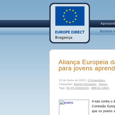
Apresen
Boletim 
Aliança Europeia 
para jovens aprend
22 de Junho de 2015 |
0 Comentários
Categorias:
Boletim Informativo
,
Breves
Tags:
BI nº6 30/06/2015
,
BREVE JUN15
A luta contra o
Comissão Europ
que os jovens 