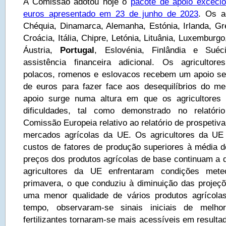
A Comissão adotou hoje o
pacote de apoio exceci
euros apresentado em 23 de junho de 2023
. Os a
Chéquia, Dinamarca, Alemanha, Estónia, Irlanda, Gr
Croácia, Itália, Chipre, Letónia, Lituânia, Luxemburg
Áustria,
Portugal
, Eslovénia, Finlândia e Suéci
assistência financeira adicional. Os agricultore
polacos, romenos e eslovacos recebem um apoio se
de euros para fazer face aos desequilíbrios do m
apoio surge numa altura em que os agricultores 
dificuldades, tal como demonstrado no relatóri
Comissão Europeia relativo ao relatório de prospetiva
mercados agrícolas da UE. Os agricultores da UE 
custos de fatores de produção superiores à média d
preços dos produtos agrícolas de base continuam a d
agricultores da UE enfrentaram condições meteo
primavera, o que conduziu à diminuição das projeç
uma menor qualidade de vários produtos agrícol
tempo, observaram-se sinais iniciais de melho
fertilizantes tornaram-se mais acessíveis em result