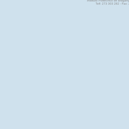
Instituto Politécnico de Brag
Telf: 273 303 282 - Fax: