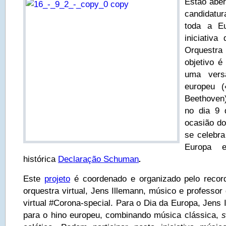
Estão aber
candidatu
toda a Eu
iniciativ
Orquestra
objetivo é
uma vers
europeu (
Beethoven
no dia 9 
ocasião d
se celebr
Europa e
histórica
Declaração Schuman
.
Este
projeto
é coordenado e organizado pelo record
orquestra virtual, Jens Illemann, músico e professor
virtual #Corona-special. Para o Dia da Europa, Jens 
para o hino europeu, combinando música clássica,
s