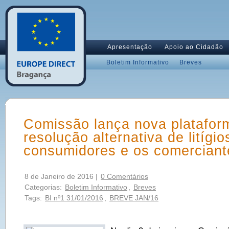
Apresentação
Apoio ao Cidadão
Boletim Informativo
Breves
Comissão lança nova platafor
resolução alternativa de litígio
consumidores e os comerciant
8 de Janeiro de 2016 |
0 Comentários
Categorias:
Boletim Informativo
,
Breves
Tags:
BI nº1 31/01/2016
,
BREVE JAN/16