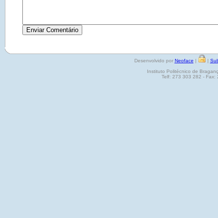
Desenvolvido por
Neoface
|
|
Sub
Instituto Politécnico de Brag
Telf: 273 303 282 - Fax: