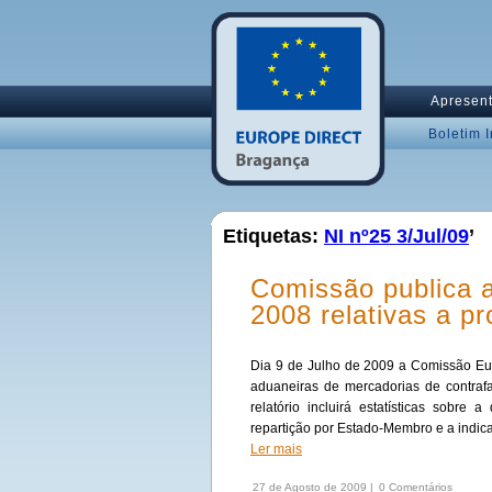
Apresen
Boletim 
Etiquetas:
NI nº25 3/Jul/09
’
Comissão publica 
2008 relativas a p
Dia 9 de Julho de 2009 a Comissão Eur
aduaneiras de mercadorias de contrafa
relatório incluirá estatísticas sobre
repartição por Estado-Membro e a indic
Ler mais
27 de Agosto de 2009 |
0 Comentários