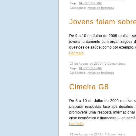
Tags:
NI nº25 3/Jul/09
Categorias:
Notas de Imprensa
Jovens falam sobr
De 9 a 10 de Julho de 2009 realizar-s
jovens juntamente com organizações d
questões de saúde, como por exemplo, o
Ler mais
27 de Agosto de 2009 |
0 Comentários
Tags:
NI nº25 3/Jul/09
Categorias:
Notas de Imprensa
Cimeira G8
De 8 a 10 de Julho de 2009 realizar-se
preparar respostas face aos desafios
promoverá uma resposta internacional
crise económica e financeira; – ao comér
Ler mais
27 de Agosto de 2009 |
0 Comentários