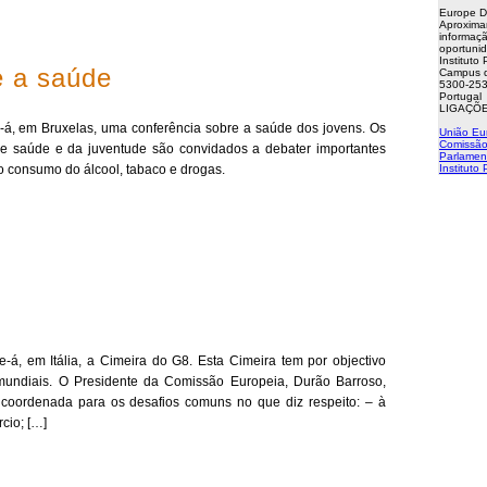
Europe D
Aproxima
informaçã
oportuni
Instituto
e a saúde
Campus d
5300-253
Portugal
LIGAÇÕE
e-á, em Bruxelas, uma conferência sobre a saúde dos jovens. Os
União Eu
Comissão
e saúde e da juventude são convidados a debater importantes
Parlamen
 consumo do álcool, tabaco e drogas.
Instituto
-á, em Itália, a Cimeira do G8. Esta Cimeira tem por objectivo
 mundiais. O Presidente da Comissão Europeia, Durão Barroso,
 coordenada para os desafios comuns no que diz respeito: – à
cio; […]