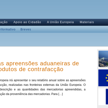
tação
Apoio ao Cidadão
A União Europeia
Materiais
Informativo
Breves
as apreensões aduaneiras de
rodutos de contrafacção
opeia irá apresentar o seu relatório anual sobre as apreensões
cção, realizadas nas fronteiras externas da União Europeia. O
 a descrição e as quantidades das mercadorias apreendidas, a
ação da proveniência das mercadorias. Para […]