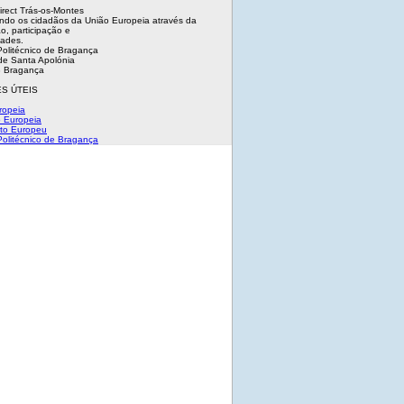
irect Trás-os-Montes
ndo os cidadãos da União Europeia através da
o, participação e
dades.
 Politécnico de Bragança
e Santa Apolónia
 Bragança
S ÚTEIS
ropeia
 Europeia
to Europeu
 Politécnico de Bragança