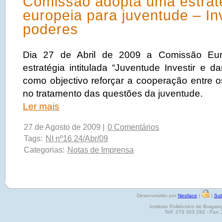
Comissão adopta uma estrat
europeia para juventude – Inv
poderes
Dia 27 de Abril de 2009 a Comissão Eu
estratégia intitulada “Juventude Investir e 
como objectivo reforçar a cooperação entre
no tratamento das questões da juventude.
Ler mais
27 de Agosto de 2009 |
0 Comentários
Tags:
NI nº16 24/Abr/09
Categorias:
Notas de Imprensa
Desenvolvido por
Neoface
|
|
Sub
Instituto Politécnico de Brag
Telf: 273 303 282 - Fax: