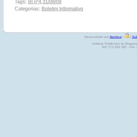
Tags:
BI nº4 31/08/09
Categorias:
Boletim Informativo
Desenvolvido por
Neoface
|
|
Sub
Instituto Politécnico de Brag
Telf: 273 303 282 - Fax: