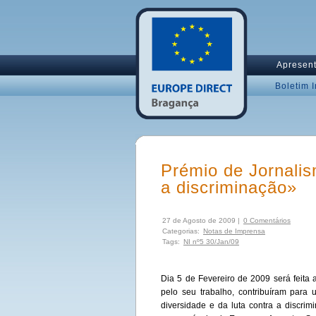
Apresen
Boletim 
Prémio de Jornalis
a discriminação»
27 de Agosto de 2009 |
0 Comentários
Categorias:
Notas de Imprensa
Tags:
NI nº5 30/Jan/09
Dia 5 de Fevereiro de 2009 será feita 
pelo seu trabalho, contribuíram para 
diversidade e da luta contra a discri