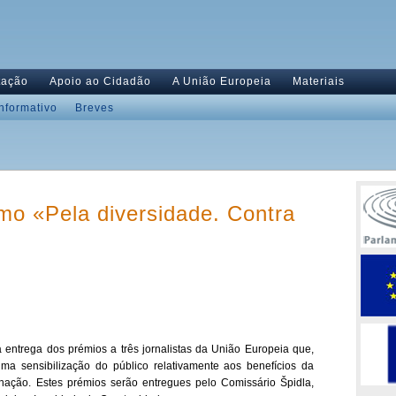
tação
Apoio ao Cidadão
A União Europeia
Materiais
Informativo
Breves
mo «Pela diversidade. Contra
a entrega dos prémios a três jornalistas da União Europeia que,
uma sensibilização do público relativamente aos benefícios da
minação. Estes prémios serão entregues pelo Comissário Špidla,