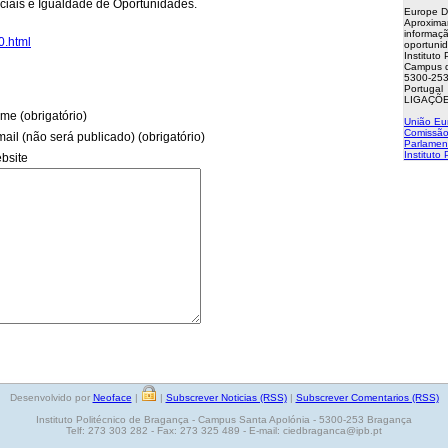
ciais e Igualdade de Oportunidades.
Europe D
Aproxima
informaçã
0.html
oportuni
Instituto
Campus d
5300-253
Portugal
LIGAÇÕE
me (obrigatório)
União Eu
Comissão
mail (não será publicado) (obrigatório)
Parlamen
Instituto
bsite
Desenvolvido por
Neoface
|
|
Subscrever Noticias (RSS)
|
Subscrever Comentarios (RSS)
Instituto Politécnico de Bragança - Campus Santa Apolónia - 5300-253 Bragança
Telf: 273 303 282 - Fax: 273 325 489 - E-mail: ciedbraganca@ipb.pt