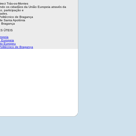
irect Trás-os-Montes
ndo os cidadãos da União Europeia através da
o, participação e
dades.
 Politécnico de Bragança
e Santa Apolónia
 Bragança
S ÚTEIS
ropeia
 Europeia
to Europeu
 Politécnico de Bragança