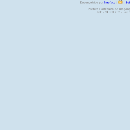
Desenvolvido por
Neoface
|
|
Sub
Instituto Politécnico de Brag
Telf: 273 303 282 - Fax: