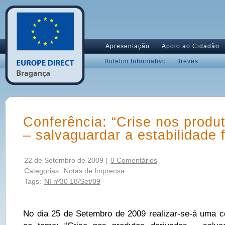
Apresentação
Apoio ao Cidadão
Boletim Informativo
Breves
Conferência: “Crise nos produ
– salvaguardar a estabilidade 
22 de Setembro de 2009 |
0 Comentários
Categorias:
Notas de Imprensa
Tags:
NI nº30 18/Set/09
No dia 25 de Setembro de 2009 realizar-se-á uma c