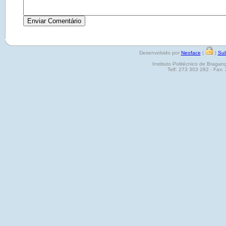
Desenvolvido por
Neoface
|
|
Sub
Instituto Politécnico de Brag
Telf: 273 303 282 - Fax: