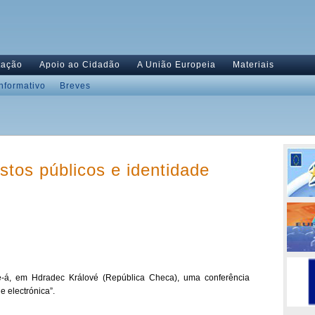
tação
Apoio ao Cidadão
A União Europeia
Materiais
Informativo
Breves
stos públicos e identidade
se-á, em Hdradec Králové (República Checa), uma conferência
e electrónica”.