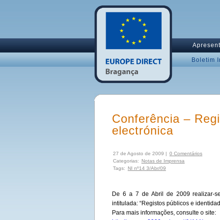
Apresen
Boletim 
Conferência – Regi
electrónica
27 de Agosto de 2009 |
0 Comentários
Categorias:
Notas de Imprensa
Tags:
NI nº14 3/Abr/09
De 6 a 7 de Abril de 2009 realizar-
intitulada: “Registos públicos e identidad
Para mais informações, consulte o site: