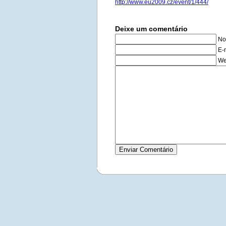
http://www.eu2009.cz/event/1/444/
Deixe um comentário
No
E-
We