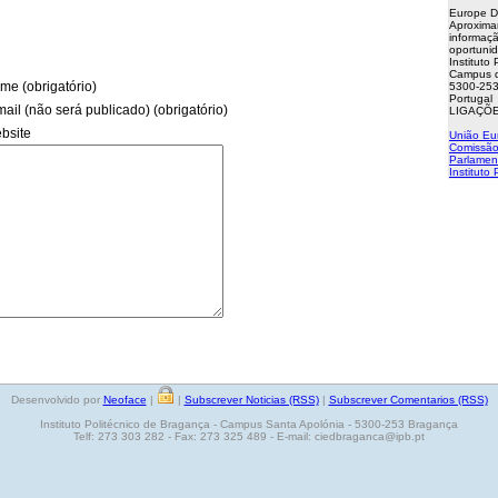
Europe D
Aproxima
informaçã
oportuni
Instituto
Campus d
me (obrigatório)
5300-253
Portugal
mail (não será publicado) (obrigatório)
LIGAÇÕE
bsite
União Eu
Comissão
Parlamen
Instituto
Desenvolvido por
Neoface
|
|
Subscrever Noticias (RSS)
|
Subscrever Comentarios (RSS)
Instituto Politécnico de Bragança - Campus Santa Apolónia - 5300-253 Bragança
Telf: 273 303 282 - Fax: 273 325 489 - E-mail: ciedbraganca@ipb.pt