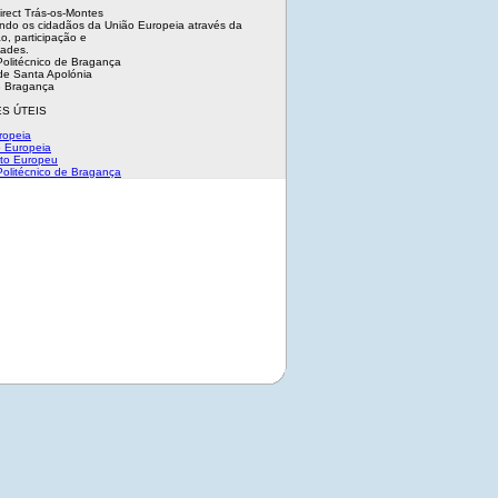
irect Trás-os-Montes
ndo os cidadãos da União Europeia através da
o, participação e
dades.
 Politécnico de Bragança
e Santa Apolónia
 Bragança
S ÚTEIS
ropeia
 Europeia
to Europeu
 Politécnico de Bragança