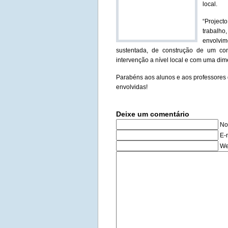
local.
“Projec
trabalho
envolvi
sustentada, de construção de um co
intervenção a nível local e com uma d
Parabéns aos alunos e aos professores d
envolvidas!
Deixe um comentário
No
E-
We