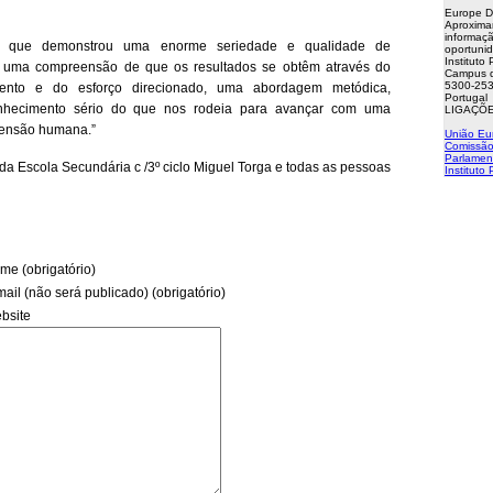
Europe D
Aproxima
informaçã
to que demonstrou uma enorme seriedade e qualidade de
oportuni
Instituto
, uma compreensão de que os resultados se obtêm através do
Campus d
5300-253
mento e do esforço direcionado, uma abordagem metódica,
Portugal
nhecimento sério do que nos rodeia para avançar com uma
LIGAÇÕE
imensão humana.”
União Eu
Comissão
Parlamen
a Escola Secundária c /3º ciclo Miguel Torga e todas as pessoas
Instituto
me (obrigatório)
mail (não será publicado) (obrigatório)
bsite