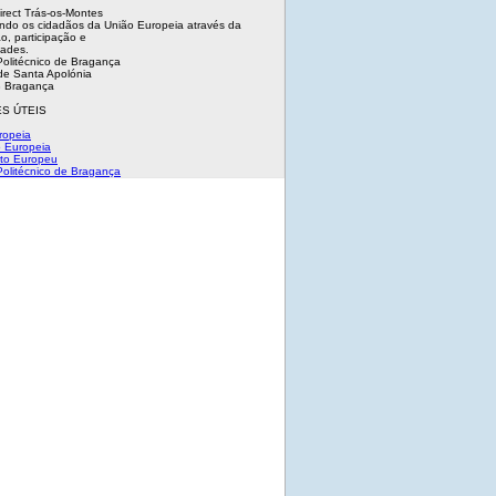
irect Trás-os-Montes
ndo os cidadãos da União Europeia através da
o, participação e
dades.
 Politécnico de Bragança
e Santa Apolónia
 Bragança
S ÚTEIS
ropeia
 Europeia
to Europeu
 Politécnico de Bragança