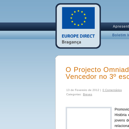
Apresen
Boletim 
O Projecto Omniad
Vencedor no 3º es
13 de Fevereiro de 2012 |
0 Comentários
Categorias:
Breves
Promovid
História
jovens d
relacion