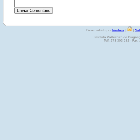
Desenvolvido por
Neoface
|
|
Sub
Instituto Politécnico de Brag
Telf: 273 303 282 - Fax: