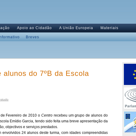
tação
Apoio ao Cidadão
A União Europeia
Materiais
Informativo
Breves
e alunos do 7ºB da Escola
estudo
 de Fevereiro de 2010 o
Centro
recebeu um grupo de alunos do
Escola Emídio Garcia, tendo sido feita uma breve apresentação da
o, objectivos e serviços prestados.
m envolvidos 24 alunos deste turma, com idades compreendidas