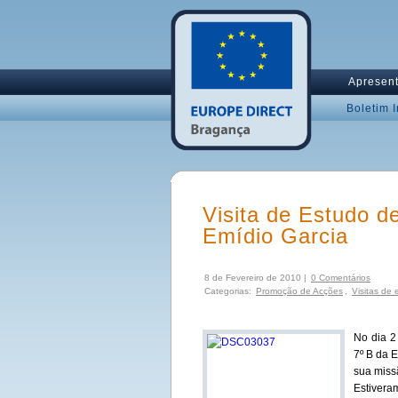
Apresen
Boletim 
Visita de Estudo d
Emídio Garcia
8 de Fevereiro de 2010 |
0 Comentários
Categorias:
Promoção de Acções
,
Visitas de 
No dia 2
7º B da 
sua missã
Estivera