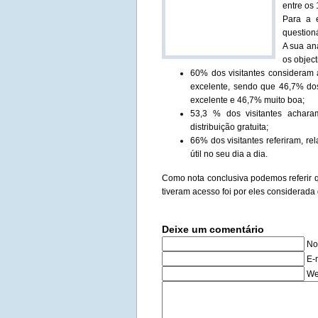
entre os 
Para a e
questioná
A sua aná
os objec
60% dos visitantes consideram
excelente, sendo que 46,7% dos
excelente e 46,7% muito boa;
53,3 % dos visitantes achara
distribuição gratuita;
66% dos visitantes referiram, re
útil no seu dia a dia.
Como nota conclusiva podemos referir q
tiveram acesso foi por eles considerad
Deixe um comentário
No
E-
We