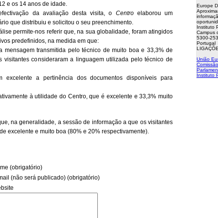
12 e os 14 anos de idade.
Europe D
Aproxima
fectivação da avaliação desta visita, o
Centro
elaborou um
informaçã
rio que distribuiu e solicitou o seu preenchimento.
oportuni
Instituto
lise permite-nos referir que, na sua globalidade, foram atingidos
Campus d
5300-253
tivos predefinidos, na medida em que:
Portugal
LIGAÇÕE
 a mensagem transmitida pelo técnico de muito boa e 33,3% de
 visitantes consideraram a linguagem utilizada pelo técnico de
União Eu
Comissão
Parlamen
Instituto
m excelente a pertinência dos documentos disponíveis para
lativamente à utilidade do Centro, que é excelente e 33,3% muito
ue, na generalidade, a sessão de informação a que os visitantes
a de excelente e muito boa (80% e 20% respectivamente).
me (obrigatório)
mail (não será publicado) (obrigatório)
bsite