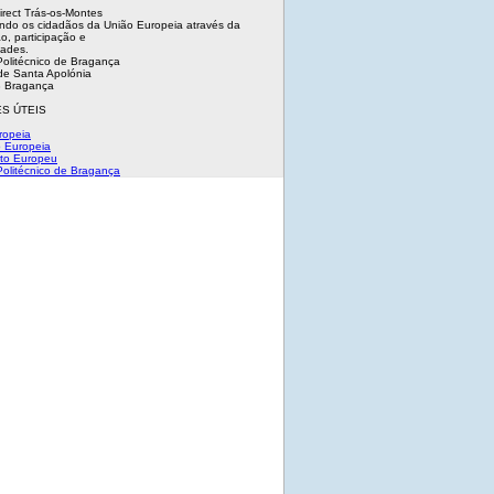
irect Trás-os-Montes
ndo os cidadãos da União Europeia através da
o, participação e
dades.
 Politécnico de Bragança
e Santa Apolónia
 Bragança
S ÚTEIS
ropeia
 Europeia
to Europeu
 Politécnico de Bragança